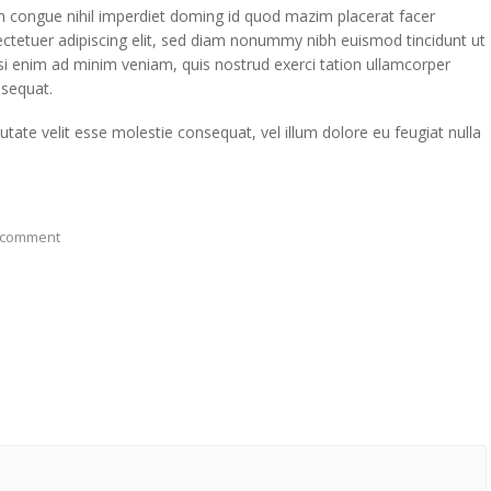
n congue nihil imperdiet doming id quod mazim placerat facer
tetuer adipiscing elit, sed diam nonummy nibh euismod tincidunt ut
si enim ad minim veniam, quis nostrud exerci tation ullamcorper
nsequat.
putate velit esse molestie consequat, vel illum dolore eu feugiat nulla
 comment