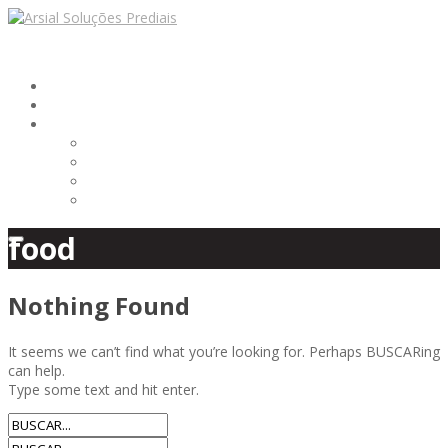
HOME
EMPRESA
SERVIÇOS
ALVENARIA ESTRUTURAL
CONSTRUÇÃO CIVIL
INSTALAÇÃO ELÉTRICA
PINTURA ALVENARIA
food
Nothing Found
It seems we can’t find what you’re looking for. Perhaps BUSCARing
can help.
Type some text and hit enter.