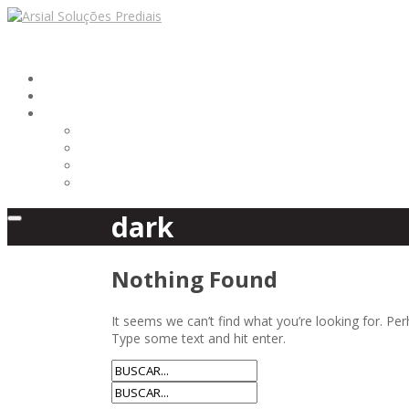
HOME
EMPRESA
SERVIÇOS
ALVENARIA ESTRUTURAL
CONSTRUÇÃO CIVIL
INSTALAÇÃO ELÉTRICA
PINTURA ALVENARIA
dark
Nothing Found
It seems we can’t find what you’re looking for. P
Type some text and hit enter.